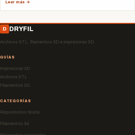
Leer más →
DRYFIL
D
Archivos STL, filamentos 3D e impresoras 3D.
GUÍAS
Impresoras 3D
Archivos STL
Filamentos 3D
CATEGORÍAS
Repositorios Gratis
Filamentos 3d
Filamentos especiales